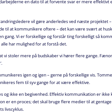
arbejderne en dato til at forvente svar er mere effektivt e
forandringsledere vil gøre anderledes ved næste projektet
unde til at kommunikere oftere – det kan være svært at hu
 gang. Vi er forskellige og forstår ting forskelligt så ko
å alle har mulighed for at forstå det.
at vi stoler mere på budskaber vi hører flere gange. Fæno
t
’.
unikeres igen og igen – gerne på forskellige vis. Tommel
keres fem til syv gange for at være effektive.
 og ikke en begivenhed. Effektiv kommunikation er ikke k
 er en proces; det skal bruge flere medier til at gentage
s livscyklus.