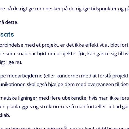
e på de rigtige mennesker på de rigtige tidspunkter og på
nå dette.
dsats
bindelse med et projekt, er det ikke effektivt at blot for
 som knap har hørt om projektet før, kan gætte sig til hv
igt lige nu.
 medarbejderne (eller kunderne) med at forstå projektet 
kationen skal også hjælpe dem med overgangen til det 
matiske ligninger med flere ubekendte, hvis man ikke først
n planlægges og struktureres så man fortæller lidt ad g
skab.
lan besvarer først spørgsmål, der er knyttet til hvorfor 