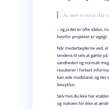
Ja, men vi ved jo ikke a
– og ja det er ofte sådan, m
hvorfor projektet er vigtigt.
Når medarbejderne ved, at 
tendens til selv at gætte p
sandheden og normalt meget
resulterer i forkert infor
kan avle modstand, og det s
livscyklus.
Selv hvis du ikke har etable
og risikoen for ikke at ænd