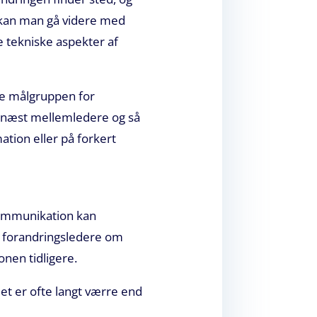
, kan man gå videre med
 tekniske aspekter af
fte målgruppen for
ernæst mellemledere og så
mation eller på forkert
 kommunikation kan
ge forandringsledere om
onen tidligere.
et er ofte langt værre end