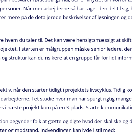
tpersoner. Når medarbejderne så har taget den del til sig
r mere på de detaljerede beskrivelser af løsningen og de
e hvem du taler til. Det kan være hensigtsmæssigt at ski
rojektet. I starten er målgruppen måske senior ledere, d
 og struktur kan du risikere at en gruppe får for lidt infor
iv, når den starter tidligt i projektets livscyklus. Tidlig
edarbejderne. I et studie hvor man har spurgt rigtig man
es i næste projekt kom på en 3. plads: Starte kommunikati
n begynder folk at gætte og digte hvad der skal ske og d
ter og modstand. Indvendingen kan lyde i stil med: