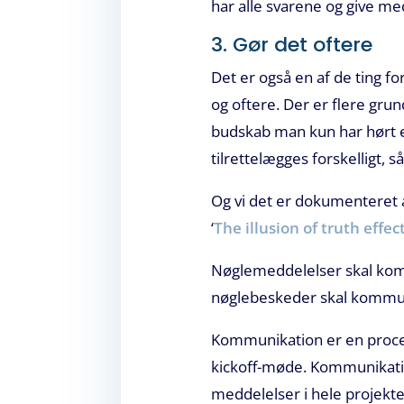
har alle svarene og give med
3. Gør det oftere
Det er også en af de ting 
og oftere. Der er flere gr
budskab man kun har hørt en
tilrettelægges forskelligt, s
Og vi det er dokumenteret 
‘
The illusion of truth effec
Nøglemeddelelser skal komm
nøglebeskeder skal kommuni
Kommunikation er en proces
kickoff-møde. Kommunikation
meddelelser i hele projektet