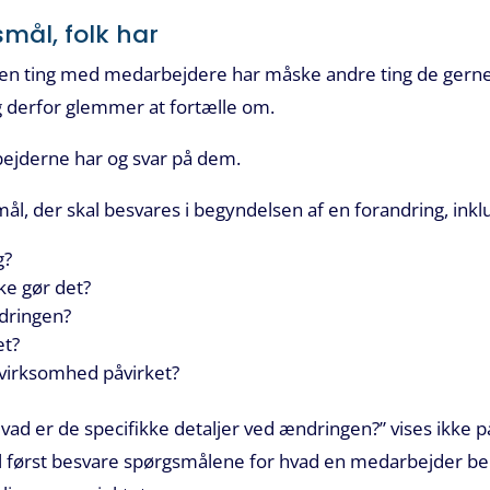
mål, folk har
e en ting med medarbejdere har måske andre ting de gerne
og derfor glemmer at fortælle om.
bejderne har og svar på dem.
mål, der skal besvares i begyndelsen af ​​en forandring, inkl
g?
kke gør det?
dringen?
et?
/virksomhed påvirket?
d er de specifikke detaljer ved ændringen?” vises ikke på
 først besvare spørgsmålene for hvad en medarbejder be