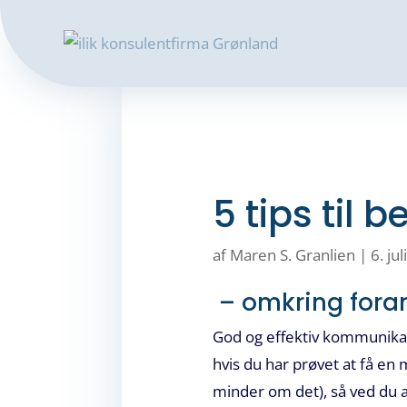
5 tips til
af
Maren S. Granlien
|
6. ju
– omkring foran
God og effektiv kommunikati
hvis du har prøvet at få en
minder om det), så ved du at