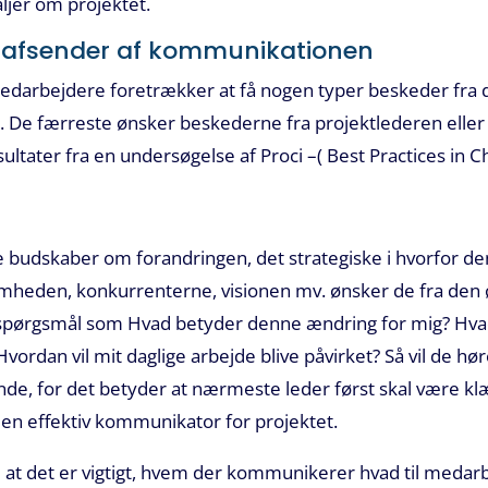
aljer om projektet.
e afsender af kommunikationen
medarbejdere foretrækker at få nogen typer beskeder fra
r. De færreste ønsker beskederne fra projektlederen ell
sultater fra en undersøgelse af Proci –( Best Practices 
 budskaber om forandringen, det strategiske i hvorfor de
omheden, konkurrenterne, visionen mv. ønsker de fra den 
 spørgsmål som Hvad betyder denne ændring for mig? Hvad
 Hvordan vil mit daglige arbejde blive påvirket? Så vil de h
de, for det betyder at nærmeste leder først skal være klæ
e en effektiv kommunikator for projektet.
at det er vigtigt, hvem der kommunikerer hvad til medar