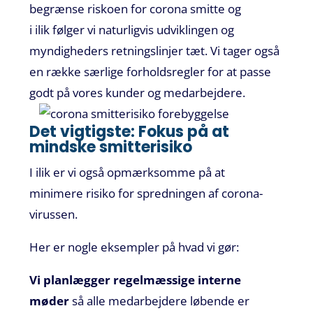
begrænse riskoen for corona smitte
og
i ilik
følger vi naturligvis udviklingen og
myndigheders retningslinjer tæt. Vi tager også
en række særlige forholdsregler for at passe
godt på vores kunder og medarbejdere.
Det vigtigste:
Fokus på at
mindske
smitterisiko
I
ilik er vi også opmærksomme på
at
minimere
risiko for
spredningen af
corona
-
virussen.
Her er nogle eksempler
på hvad vi gør
:
Vi p
lanlægger regelmæssige
interne
møder
så alle
medarbejdere løbende er