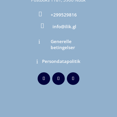

+299529816

info@ilik.gl
i
Generelle
betingelser
i
Persondatapolitik