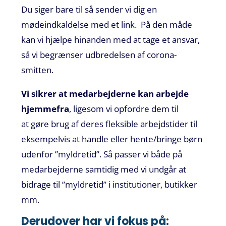
Du siger bare til så sender vi dig en
mødeindkaldelse med et link.
På den måde
kan vi hjælpe hinanden med at tage et ansvar,
så vi begrænser udbredelsen af
corona
-
smitten.
Vi sikrer at
medarbejder
n
e
kan
arbejde
hjemmefra
, ligesom
vi opfordre dem til
at
gøre brug af
deres
fleksible arbejdstider
til
eksempelvis at handle eller hente/bringe børn
udenfor ”myldretid”. Så passer vi både på
medarbejderne samtidig med vi undgår at
bidrage til ”myldretid” i institutioner, butikker
mm
.
Derudover har vi fokus på: