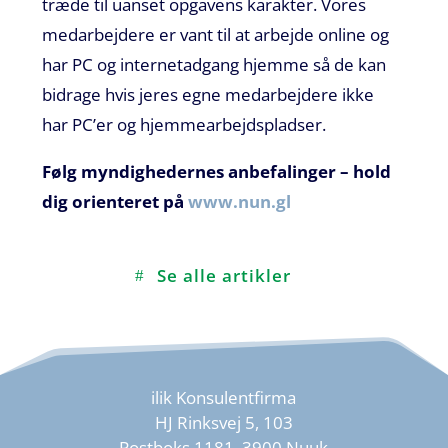
træde til uanset opgavens karakter.
Vores
medarbejdere er vant til at arbejde
online og
har PC og
internetadgang
hjemme så de kan
bidrage hvis jeres egne medarbejdere ikke
har
PC’er
og hjemmearbejdspladser.
Følg myndighedernes anbefalinger – hold
dig orienteret på
www.nun.gl
Se alle artikler
ilik Konsulentfirma
HJ Rinksvej 5, 103
Postboks 1181, 3900 Nuuk