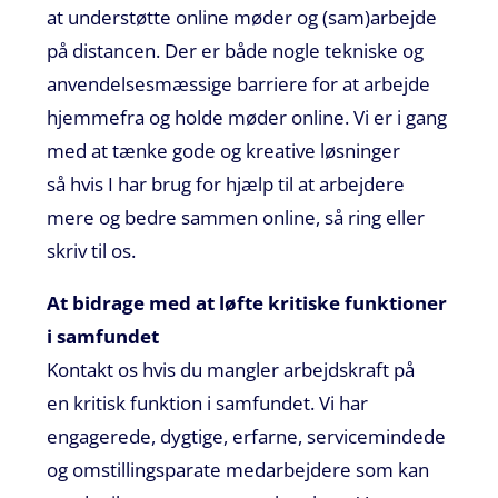
at understøtte online møder og (
sam
)arbejde
på distancen. Der er b
åde nogle tekniske og
anvendelsesmæssige barriere for at arbejde
hjemmefra og
holde møder
online. Vi
er i gang
med at tænke gode og kreative løsninger
så
hvis
I
har brug for hjælp til at a
r
bejdere
mere og bedre
sammen
online
, så ring eller
skriv til os.
A
t
bidrage
med
at løfte
kritiske
funktioner
i samfundet
Kontakt os
hvis du mangler arbejdskraft på
en
kritisk funktion
i samfundet
.
Vi har
engagerede, dygtige, erfarne
, servicemindede
og omstillingsparate medarbejdere som kan